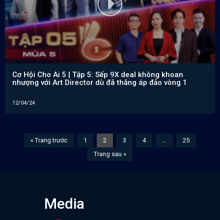
Cơ Hội Cho Ai 5 | Tập 5: Sếp 9X deal không khoan
nhượng với Art Director dù đã thắng áp đảo vòng 1
12/04/24
« Trang trước
1
2
3
4
…
25
Trang sau »
Media