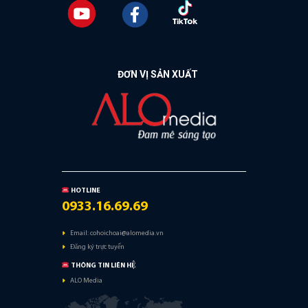
ĐƠN VỊ SẢN XUẤT
HOTLINE
0933.16.69.69
Email:
cohoichoai@alomedia.vn
Đăng ký trực tuyến
THÔNG TIN LIÊN HỆ
ALO Media