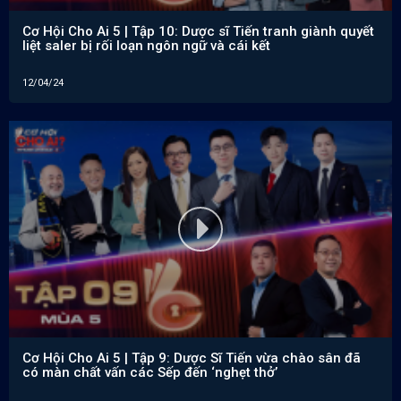
Cơ Hội Cho Ai 5 | Tập 10: Dược sĩ Tiến tranh giành quyết
liệt saler bị rối loạn ngôn ngữ và cái kết
12/04/24
Cơ Hội Cho Ai 5 | Tập 9: Dược Sĩ Tiến vừa chào sân đã
có màn chất vấn các Sếp đến ‘nghẹt thở’