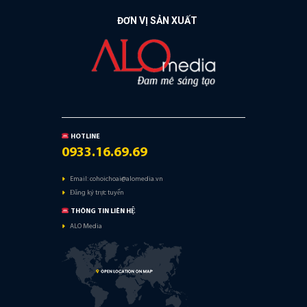
ĐƠN VỊ SẢN XUẤT
HOTLINE
0933.16.69.69
Email:
cohoichoai@alomedia.vn
Đăng ký trực tuyến
THÔNG TIN LIÊN HỆ
ALO Media